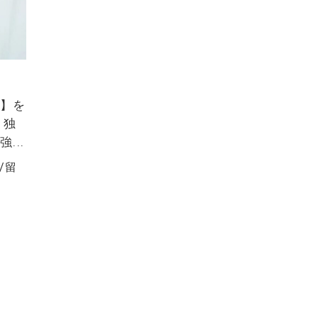
チ】を
、独
...
/
留