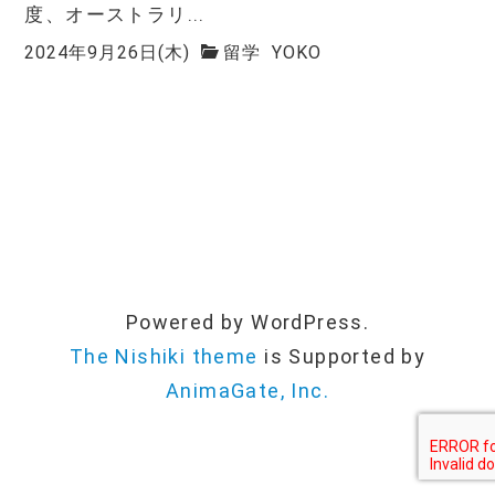
度、オーストラリ...
2024年9月26日(木)
留学
YOKO
Powered by WordPress.
The Nishiki theme
is Supported by
AnimaGate, Inc.