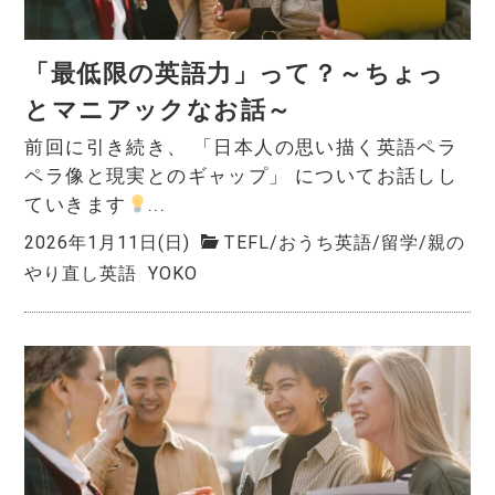
「最低限の英語力」って？～ちょっ
とマニアックなお話～
前回に引き続き、 「日本人の思い描く英語ペラ
ペラ像と現実とのギャップ」 についてお話しし
ていきます
...
2026年1月11日(日)
TEFL
/
おうち英語
/
留学
/
親の
やり直し英語
YOKO