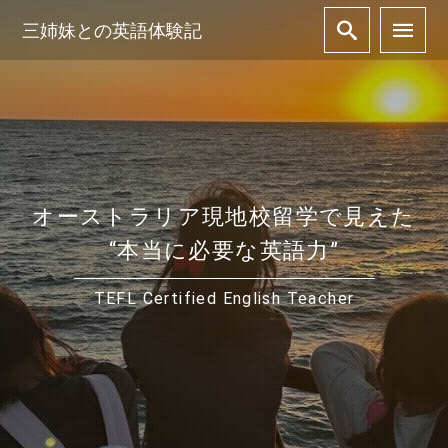
三姉妹との英語体験記
オーストラリア現地校留学で見えた
“本当に必要な英語力”
TEFL Certified English Teacher