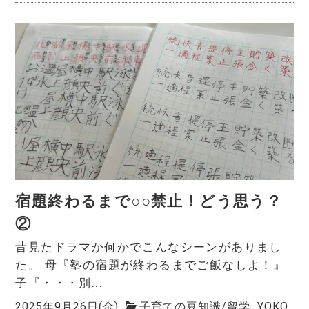
宿題終わるまで○○禁止！どう思う？
②
昔見たドラマか何かでこんなシーンがありまし
た。 母『塾の宿題が終わるまでご飯なしよ！』
子『・・・別...
2025年9月26日(金)
子育ての豆知識
/
留学
YOKO