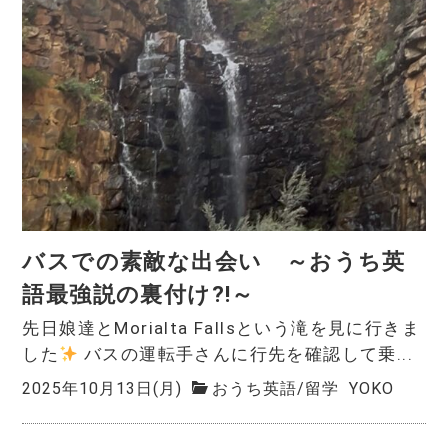
バスでの素敵な出会い ～おうち英
語最強説の裏付け?!～
先日娘達とMorialta Fallsという滝を見に行きま
した
バスの運転手さんに行先を確認して乗...
2025年10月13日(月)
おうち英語
/
留学
YOKO