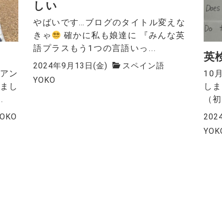
しい
やばいです…ブログのタイトル変えな
きゃ
確かに私も娘達に 『みんな英
語プラスもう1つの言語いっ...
英
2024年9月13日(金)
スペイン語
ジアン
10
YOKO
けまし
しま
.
（初
YOKO
202
YOK