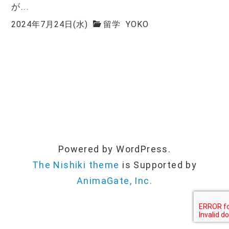
が...
2024年7月24日(水)
留学
YOKO
Powered by WordPress.
The Nishiki theme
is Supported by
AnimaGate, Inc.