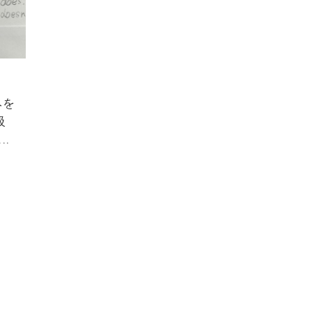
みを
級
.