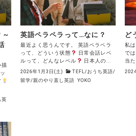
？～
英語ペラペラって…なに？
ど
話
最近よく思うんです。 英語ペラペラ
私は
って、どういう状態
日常会話レベ
では
ルって、どんなレベル
日本人の...
当た
い描
2026年1月3日(土)
TEFL
/
おうち英語
/
202
ャッ
留学
/
親のやり直し英語
YOKO
す
ち英