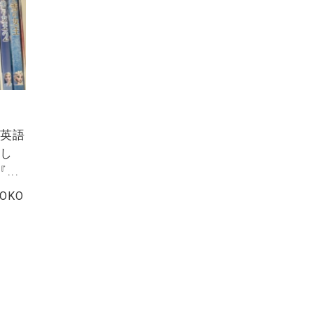
ち英語
でし
..
YOKO