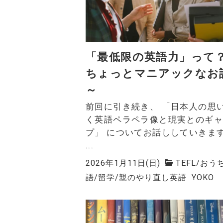
「最低限の英語力」って
ちょっとマニアックなお
～
前回に引き続き、 「日本人の思
く英語ペラペラ像と現実とのギ
プ」 についてお話ししていきま
...
2026年1月11日(日)
TEFL
/
おう
語
/
留学
/
親のやり直し英語
YOKO