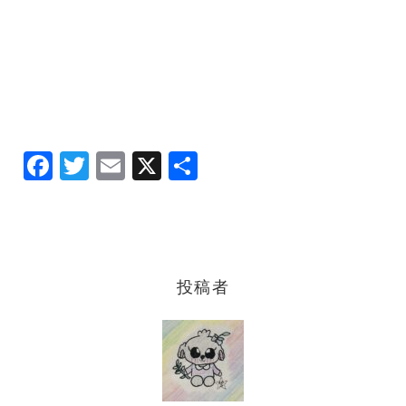
F
T
E
X
共
a
w
m
有
c
it
ai
e
te
l
b
r
投稿者
o
o
k