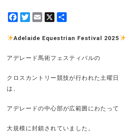
F
T
E
X
共
a
w
m
有
c
it
ai
Adelaide Equestrian Festival 2025
e
te
l
b
r
​アデレード馬術フェスティバルの
o
o
クロスカントリー競技が行われた土曜日
k
は、
アデレードの中心部が広範囲にわたって
大規模に封鎖されていました。