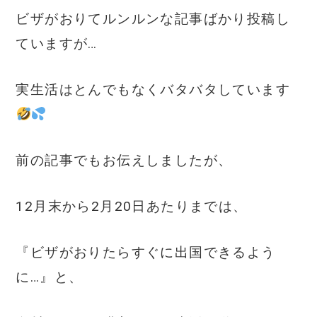
c
it
ai
ビザがおりてルンルンな記事ばかり投稿し
e
te
l
ていますが…
b
r
o
実生活はとんでもなくバタバタしています
o
k
前の記事でもお伝えしましたが、
12月末から2月20日あたりまでは、
『ビザがおりたらすぐに出国できるよう
に…』と、