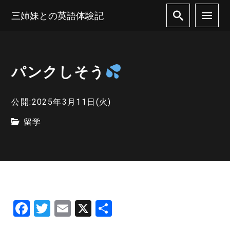
三姉妹との英語体験記
パンクしそう
公開:2025年3月11日(火)
留学
F
T
E
X
共
a
w
m
有