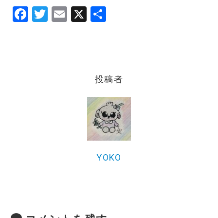
F
T
E
X
共
a
w
m
有
c
it
ai
e
te
l
b
r
投稿者
o
o
k
YOKO