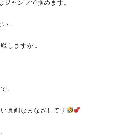
はジャンプで掴めます。
ない…
戦しますが…
ので、
ない真剣なまなざしです
き、