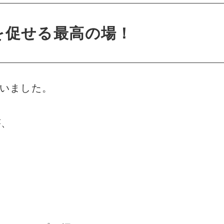
を促せる最高の場！
ていました。
が、
は