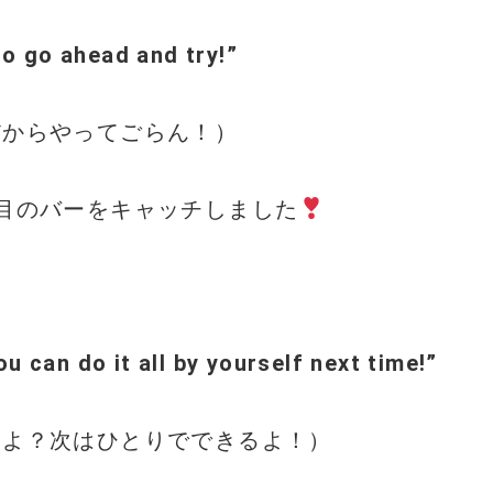
 so go ahead and try!”
だからやってごらん！）
目のバーをキャッチしました
ou can do it all by yourself next time!”
いよ？次はひとりでできるよ！）