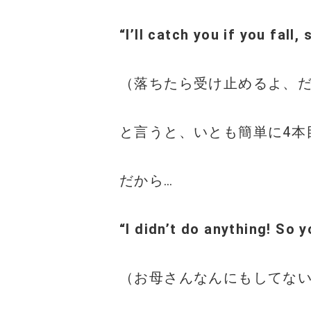
“I’ll catch you if you fall,
（落ちたら受け止めるよ、
と言うと、いとも簡単に4本
だから…
“I didn’t do anything! So y
（お母さんなんにもしてな