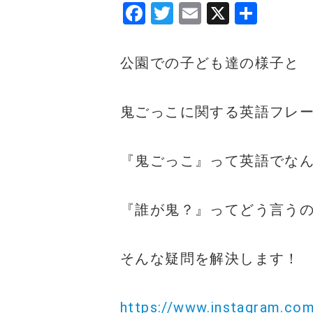
F
T
E
X
共
a
w
m
有
c
it
ai
公園での子ども達の様子と
e
te
l
b
r
鬼ごっこに関する英語フレ
o
o
『鬼ごっこ』って英語でな
k
『誰が鬼？』ってどう言う
そんな疑問を解決します！
https://www.instagram.co