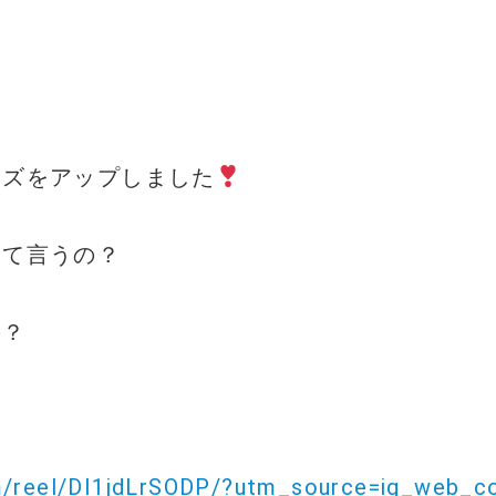
ーズをアップしました
んて言うの？
の？
m/reel/DI1jdLrSODP/?utm_source=ig_web_co