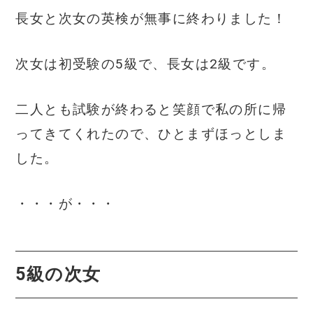
c
it
ai
長女と次女の英検が無事に終わりました！
e
te
l
b
r
次女は初受験の5級で、長女は2級です。
o
o
二人とも試験が終わると笑顔で私の所に帰
k
ってきてくれたので、ひとまずほっとしま
した。
・・・が・・・
5級の次女