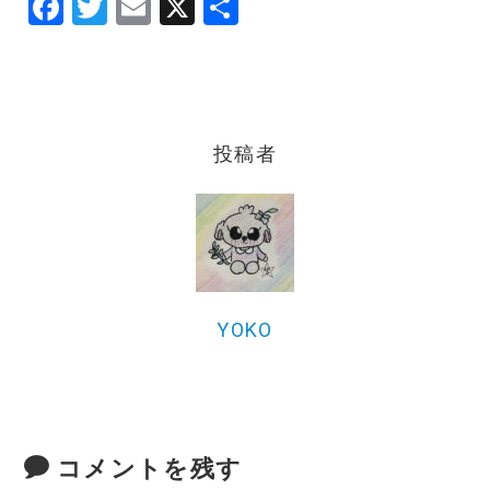
F
T
E
X
共
a
w
m
有
c
it
ai
e
te
l
b
r
投稿者
o
o
k
YOKO
コメントを残す