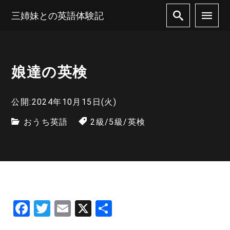
三姉妹との英語体験記
娘達の英検
公開:2024年10月15日(火)
おうち英語
2級
/
5級
/
英検
F
T
E
X
共
a
w
m
有