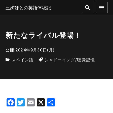
三姉妹との英語体験記
新たなライバル登場！
公開:2024年9月30日(月)
スペイン語
シャドーイング
/
聴覚記憶
F
T
E
X
共
a
w
m
有