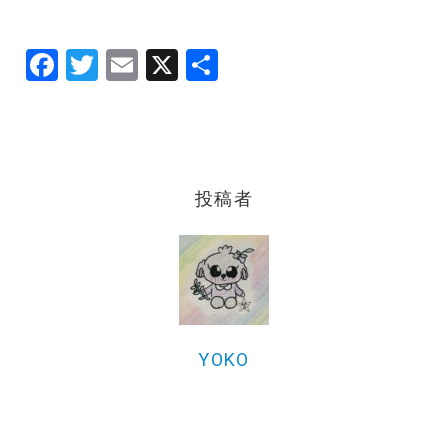
F
T
E
X
共
a
w
m
有
c
it
ai
e
te
l
b
r
投稿者
o
o
k
YOKO