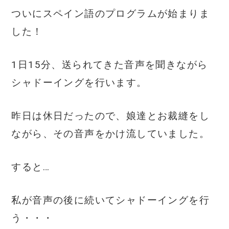
c
it
ai
ついにスペイン語のプログラムが始まりま
e
te
l
した！
b
r
o
1日15分、送られてきた音声を聞きながら
o
シャドーイングを行います。
k
昨日は休日だったので、娘達とお裁縫をし
ながら、その音声をかけ流していました。
すると…
私が音声の後に続いてシャドーイングを行
う・・・