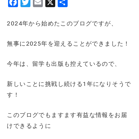
F
T
E
X
共
a
w
m
有
c
it
ai
2024年から始めたこのブログですが、
e
te
l
b
r
無事に2025年を迎えることができました！
o
o
今年は、留学も出版も控えているので、
k
新しいことに挑戦し続ける1年になりそうで
す！
このブログでもますます有益な情報をお届
けできるように