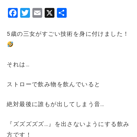
F
T
E
X
共
a
w
m
有
c
it
ai
5歳の三女がすごい技術を身に付けました！
e
te
l
b
r
o
それは…
o
k
ストローで飲み物を飲んでいると
絶対最後に誰もが出してしまう音…
『ズズズズズ…』を出さないようにする飲み
方です！