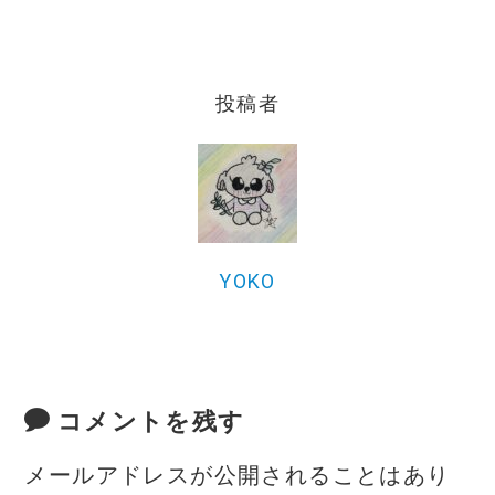
c
it
ai
e
te
l
b
r
投稿者
o
o
k
YOKO
コメントを残す
メールアドレスが公開されることはあり