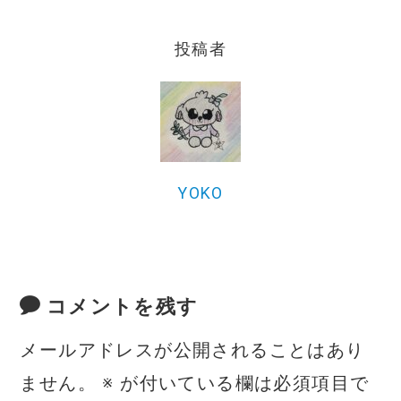
e
te
l
b
r
投稿者
o
o
k
YOKO
コメントを残す
メールアドレスが公開されることはあり
ません。
※
が付いている欄は必須項目で