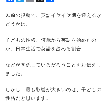
a
w
m
有
c
it
ai
以前の投稿で、英語イヤイヤ期を迎えるか
e
te
l
どうかは、
b
r
o
子どもの性格、何歳から英語を始めたの
o
か、日常生活で英語を占める割合…
k
などが関係しているだろうことをお伝えし
ました。
しかし、最も影響が大きいのは、子どもの
性格だと思います。