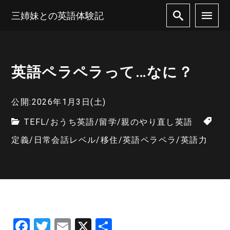
三姉妹との英語体験記
英語ペラペラって…なに？
公開:2026年1月3日(土)
TEFL
/
おうち英語
/
留学
/
親のやり直し英語
定義
/
日常会話レベル
/
移住
/
英語ペラペラ
/
英語力
F
T
E
X
共