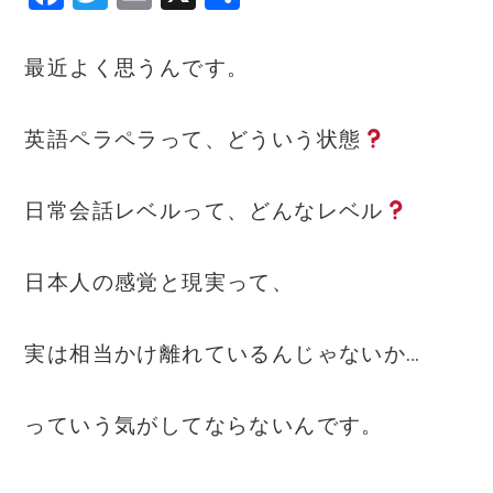
a
w
m
有
c
it
ai
最近よく思うんです。
e
te
l
b
r
英語ペラペラって、どういう状態
o
o
日常会話レベルって、どんなレベル
k
日本人の感覚と現実って、
実は相当かけ離れているんじゃないか…
っていう気がしてならないんです。