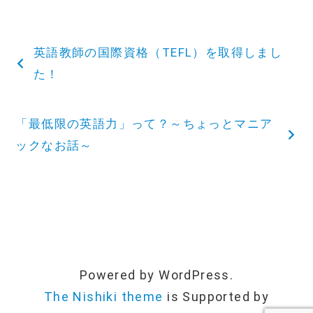
投
英語教師の国際資格（TEFL）を取得しまし
稿
た！
ナ
「最低限の英語力」って？～ちょっとマニア
ビ
ックなお話～
ゲ
ー
シ
ョ
Powered by WordPress.
The Nishiki theme
is Supported by
ン