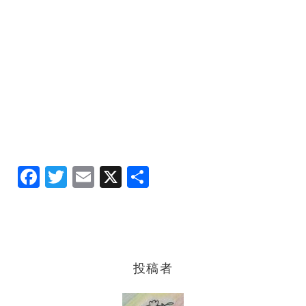
F
T
E
X
共
a
w
m
有
c
it
ai
e
te
l
b
r
投稿者
o