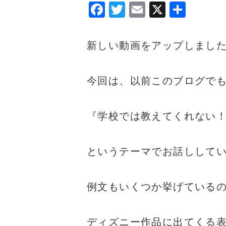
F
T
E
X
共
a
w
m
有
c
it
ai
新しい動画をアップしまし
e
te
l
b
r
今回は、以前このブログで
o
o
『学校では教えてくれない
k
というテーマでお話しして
例文もいくつか挙げている
ディズニー作品に出てくる