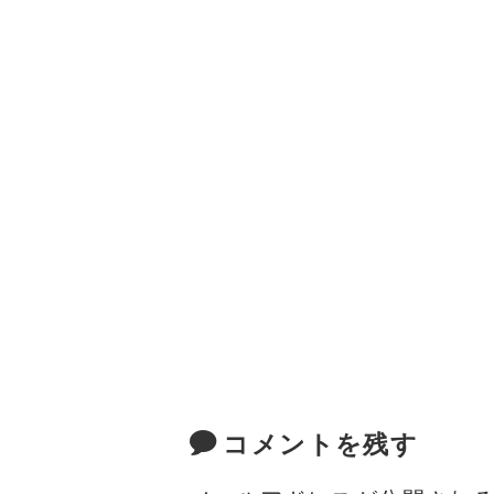
a
w
m
有
c
it
ai
e
te
l
b
r
o
o
k
コメントを残す