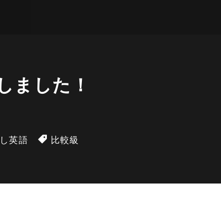
プしました！
し英語
比較級