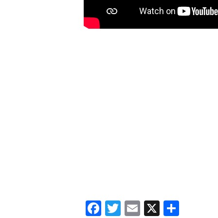
F
T
E
X
共